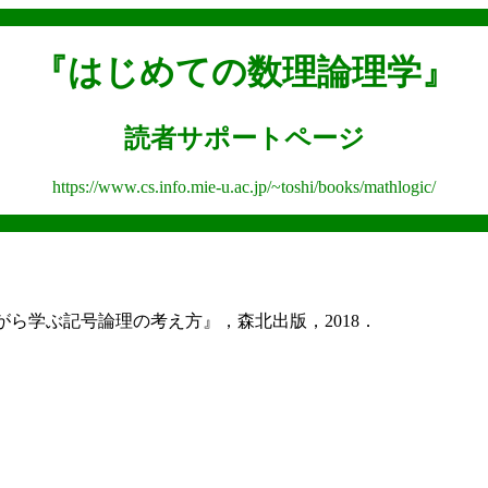
『はじめての数理論理学』
読者サポートページ
https://www.cs.info.mie-u.ac.jp/~toshi/books/mathlogic/
ら学ぶ記号論理の考え方』，森北出版，2018．